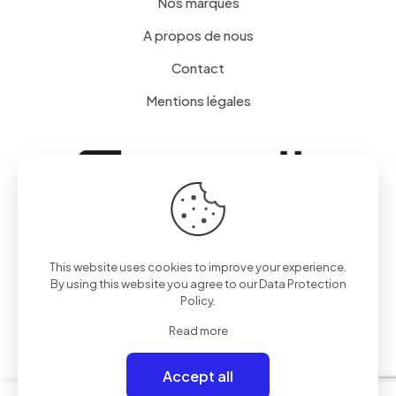
Nos marques
A propos de nous
Contact
Mentions légales
This website uses cookies to improve your experience.
By using this website you agree to our
Data Protection
© 2024 sSerenity Dentaire par
sSerenity Dentaire
| Tous
Policy
.
droits réservés
Read more
Accept all