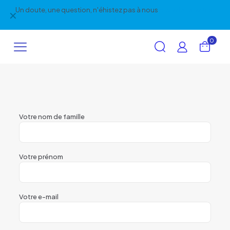
Un doute, une question, n'éhistez pas à nous
poser la question
✕
!
0
Votre nom de famille
Votre prénom
Votre e-mail