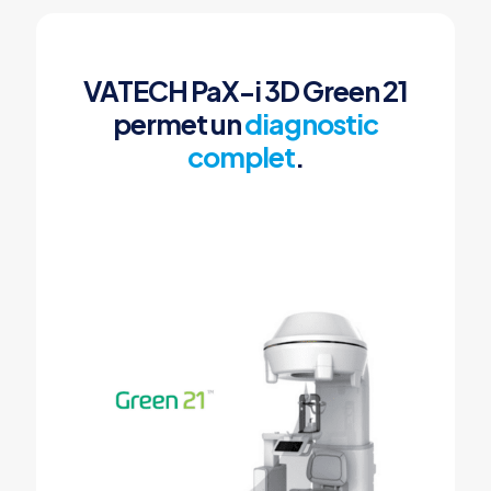
VATECH PaX-i 3D Green 21
permet un
diagnostic
complet
.