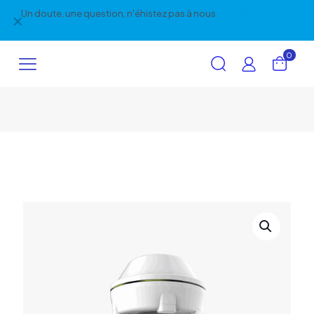
Un doute, une question, n'éhistez pas à nous
poser la question
✕
!
0