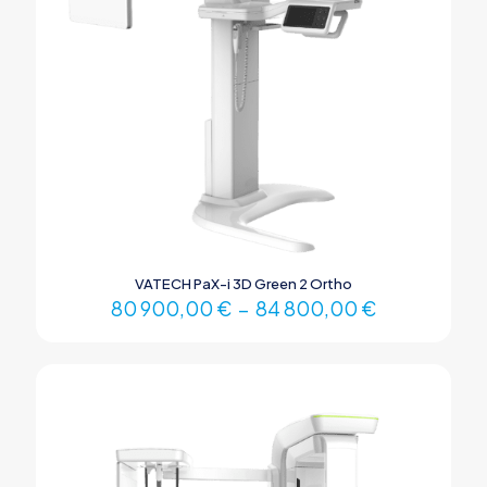
VATECH PaX-i 3D Green 2 Ortho
80 900,00
€
–
84 800,00
€