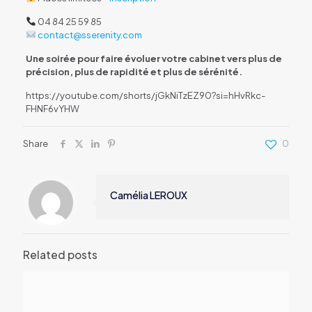
04 84 25 59 85
contact@sserenity.com
Une soirée pour faire évoluer votre cabinet vers plus de
précision, plus de rapidité et plus de sérénité.
https://youtube.com/shorts/jGkNiTzEZ90?si=hHvRkc-
FHNF6vYHW
Share
0
Camélia LEROUX
Related posts