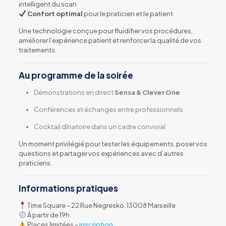
intelligent du scan
Confort optimal
pour le praticien et le patient
Une technologie conçue pour fluidifier vos procédures,
améliorer l’expérience patient et renforcer la qualité de vos
traitements.
Au programme de la soirée
Démonstrations en direct
Sensa & Clever One
Conférences et échanges entre professionnels
Cocktail dînatoire dans un cadre convivial
Un moment privilégié pour tester les équipements, poser vos
questions et partager vos expériences avec d’autres
praticiens.
Informations pratiques
Time Square – 22 Rue Negresko, 13008 Marseille
À partir de 19h
Places limitées –
inscription