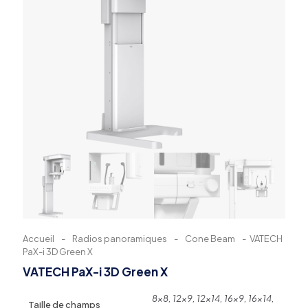
Accueil
-
Radios panoramiques
-
Cone Beam
-
VATECH
PaX-i 3D Green X
VATECH PaX-i 3D Green X
8×8, 12×9, 12×14, 16×9, 16×14,
Taille de champs