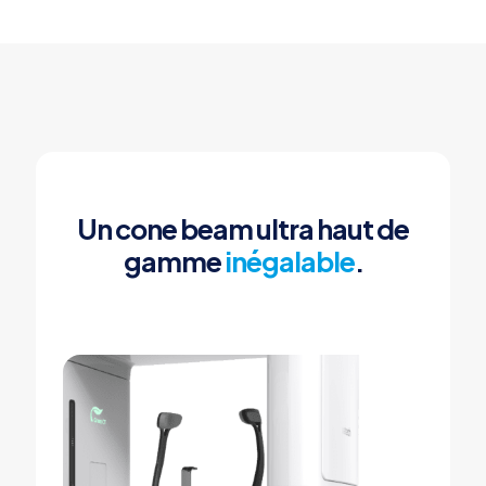
Un cone beam ultra haut de
gamme
inégalable
.