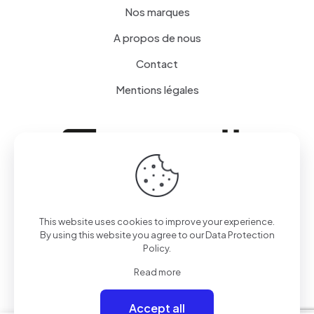
Nos marques
A propos de nous
Contact
Mentions légales
This website uses cookies to improve your experience.
By using this website you agree to our
Data Protection
© 2024 sSerenity Dentaire par
sSerenity Dentaire
| Tous
Policy
.
droits réservés
Read more
Accept all